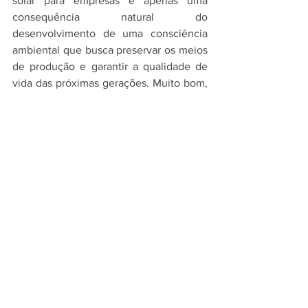
solar para empresas é apenas uma 
consequência natural do 
desenvolvimento de uma consciência 
ambiental que busca preservar os meios 
de produção e garantir a qualidade de 
vida das próximas gerações. Muito bom, 
né? Então por que ficar pagando caro na 
conta de energia? Entre em contato com 
a Eletrotrafo Solar, para levar seu 
negócio para o futuro!
Energia Solar
Eletrotrafo Info
Ver tudo
Posts recentes