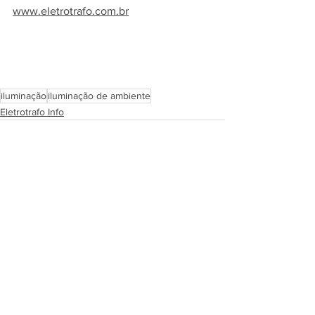
www.eletrotrafo.com.br
iluminação
iluminação de ambiente
Eletrotrafo Info
Ver tudo
Posts recentes