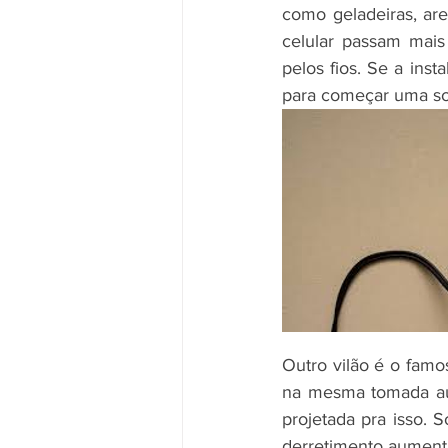
como geladeiras, are
celular passam mais
pelos fios. Se a inst
para começar uma so
Outro vilão é o famos
na mesma tomada aum
projetada pra isso. 
derretimento aument