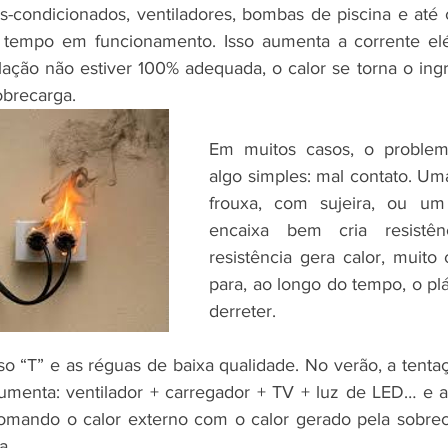
s-condicionados, ventiladores, bombas de piscina e até 
 tempo em funcionamento. Isso aumenta a corrente elétr
alação não estiver 100% adequada, o calor se torna o ingr
brecarga.
Em muitos casos, o proble
algo simples: mal contato. Uma
frouxa, com sujeira, ou um
encaixa bem cria resistênc
resistência gera calor, muito c
para, ao longo do tempo, o plá
derreter.
o “T” e as réguas de baixa qualidade. No verão, a tentaç
enta: ventilador + carregador + TV + luz de LED… e a 
Somando o calor externo com o calor gerado pela sobreca
a.