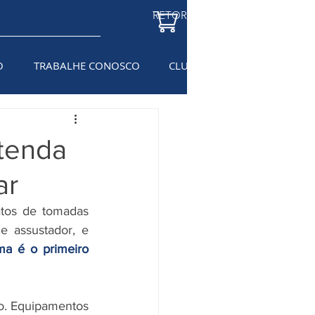
RETORNAR À LOJA
O
TRABALHE CONOSCO
CLUBE DO ELETRICISTA
BL
tenda
ar
tos de tomadas 
 assustador, e 
a é o primeiro 
o. Equipamentos 