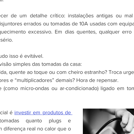
er de um detalhe crítico: instalações antigas ou mal 
 disjuntores errados ou tomadas de 10A usadas com equi
quecimento excessivo. Em dias quentes, qualquer erro t
sério.
udo isso é evitável.
são simples das tomadas da casa:
da, quente ao toque ou com cheiro estranho? Troca urge
res e “multiplicadores” demais? Hora de repensar.
 (como micro-ondas ou ar-condicionado) ligado em to
ial é 
investir em produtos de 
tomadas quanto plugs e 
 diferença real no calor que o 