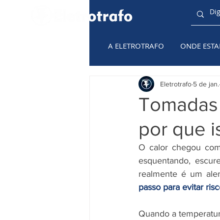
A ELETROTRAFO
ONDE EST
TODAS AS
CATEGORIAS
Eletrotrafo
5 de jan.
Tomadas 
por que i
O calor chegou com 
esquentando, escure
realmente é um aler
passo para evitar ris
Quando a temperatura