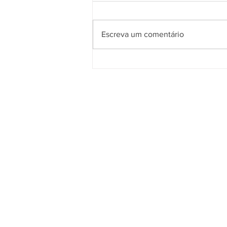
Escreva um comentário
Guia de conectores e
terminais elétricos: qual
escolher?