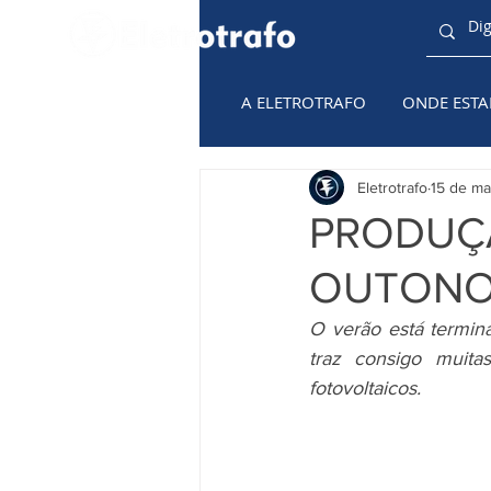
A ELETROTRAFO
ONDE EST
TODAS AS
CATEGORIAS
Eletrotrafo
15 de ma
PRODUÇÃ
OUTONO
O verão está termin
traz consigo muita
fotovoltaicos. 