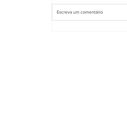
Escreva um comentário
Energia solar em dias
nublados: como funciona a
geração?