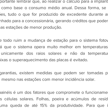
ortante lembrar que, ao realizar o cálculo para a implant
ou como base o consumo médio anual. Dessa forma, se
ções, tudo o que for produzido de excedente durante as
hado para a concessionária, gerando créditos que poderão
nas estações de menor produção.
e todo ruim a mudança de estação para o sistema fotovo
á que o sistema opera muito melhor em temperaturas 
unicamente dos raios solares e não da temperatu
ixas o superaquecimento das placas é evitado.
rantias, existem medidas que podem ser tomadas par
a, mesmo nas estações com menor incidência solar.   
painéis é um dos fatores que compromete o funcionamen
 células solares. Folhas, poeira e acúmulos de resíd
ma queda de até 15% da produtividade. Para que is