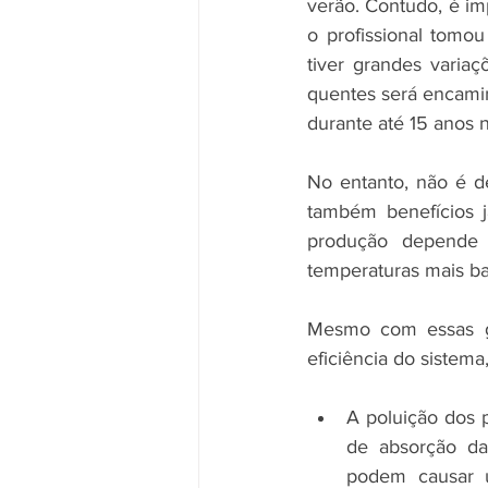
verão. Contudo, é imp
o profissional tom
tiver grandes varia
quentes será encamin
durante até 15 anos 
No entanto, não é d
também benefícios j
produção depende 
temperaturas mais ba
Mesmo com essas ga
eficiência do sistem
A poluição dos 
de absorção das
podem causar u