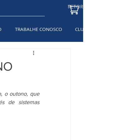
RETORNAR À LOJA
O
TRABALHE CONOSCO
CLUBE DO ELETRICISTA
BL
NO
 o outono, que 
s de sistemas 