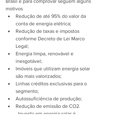
Brasil e para comprovar seguem alguns 
motivos
Redução de até 95% do valor da 
conta de energia elétrica;
Redução de taxas e impostos 
conforme Decreto de Lei Marco 
Legal;
Energia limpa, renovável e 
inesgotável;
Imóveis que utilizam energia solar 
são mais valorizados;
Linhas créditos exclusivas para o 
segmento;
Autossuficiência de produção;
Redução de emissão de CO2.
	Investir em energia solar é 
extremamente vantajoso para quem 
investe 
pois reduz custo com a conta 
de energia elétrica, para o 
planeta 
pois 