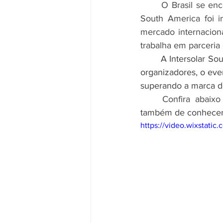
	O Brasil se encontra em pleno crescimento exponencial da energia solar e a Intersolar 
South America foi i
mercado internacion
trabalha em parceria
A Intersolar So
organizadores, o eve
superando a marca de
	Confira abaixo
também de conhecer 
https://video.wixstat