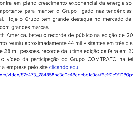
mportante para manter o Grupo ligado nas tendências e
al. Hoje o Grupo tem grande destaque no mercado de en
 com grandes marcas. 
uth America, bateu o recorde de público na edição de 2
nto reuniu aproximadamente 44 mil visitantes em três di
 28 mil pessoas, recorde da última edição da feira em 2
 o vídeo da participação do Grupo COMTRAFO na feir
a empresa pelo site 
clicando aqui
.
ic.com/video/87a473_784858bc3a0c48edbbe1c9c4f6e1f2c9/1080p