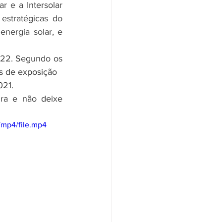
stratégicas do 
ergia solar, e 
022. Segundo os 
as de exposição
021.
a e não deixe 
/mp4/file.mp4