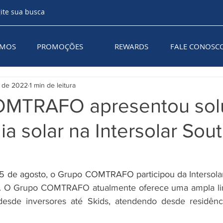
AMOS
PROMOÇÕES
REWARDS
FALE CONOSC
. de 2022
1 min de leitura
OMTRAFO apresentou sol
a solar na Intersolar Sou
25 de agosto, o Grupo COMTRAFO participou da
 Intersol
. O Grupo COMTRAFO atualmente oferece uma ampla lin
 desde inversores até Skids, atendendo desde residênci