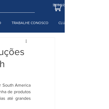
RETORNAR À LOJA
O
TRABALHE CONOSCO
CLUBE DO ELETRICISTA
BL
uções
th
ar South America 
ha de produtos 
as até grandes 