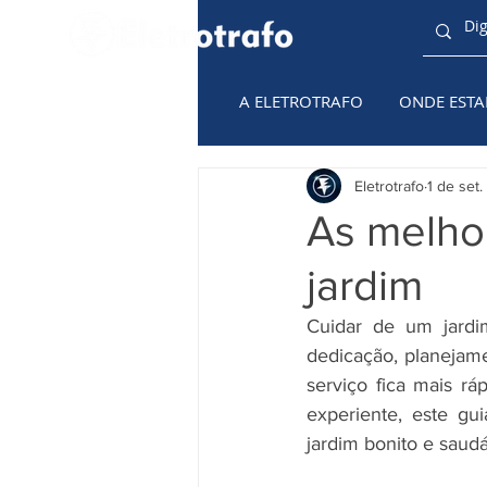
A ELETROTRAFO
ONDE EST
TODAS AS
CATEGORIAS
Eletrotrafo
1 de set
As melho
jardim
Cuidar de um jardi
dedicação, planejame
serviço fica mais rá
experiente, este gu
jardim bonito e saud