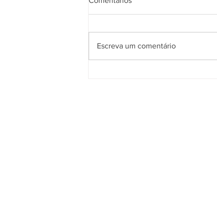
Comentários
Escreva um comentário
Guia de conectores e
terminais elétricos: qual
escolher?