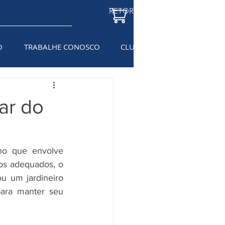
RETORNAR À LOJA
O
TRABALHE CONOSCO
CLUBE DO ELETRICISTA
BL
ar do
ho que envolve 
os adequados, o 
u um jardineiro 
para manter seu 