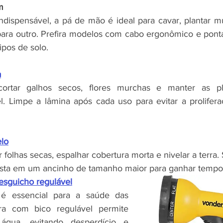
m
ndispensável, a pá de mão é ideal para cavar, plantar mu
ara outro. Prefira modelos com cabo ergonômico e ponta 
ipos de solo.
a
cortar galhos secos, flores murchas e manter as p
l. Limpe a lâmina após cada uso para evitar a prolifer
elo
r folhas secas, espalhar cobertura morta e nivelar a terra
ista em um ancinho de tamanho maior para ganhar tempo 
sguicho regulável
 é essencial para a saúde das 
ra com bico regulável permite 
água, evitando desperdício e 