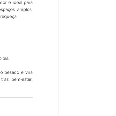
or é ideal para 
spaços amplos. 
fraqueça.
ltas.
o pesado e vira 
raz bem-estar, 