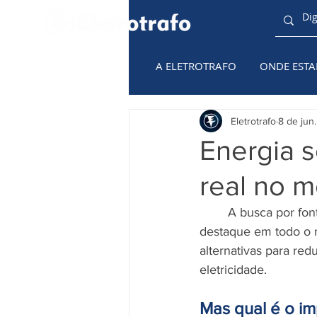
A ELETROTRAFO
ONDE EST
TODAS AS
CATEGORIAS
Eletrotrafo
8 de jun.
Energia s
real no 
	A busca por fontes de energia mais limpas e sustentáveis tem ganhado cada vez mais 
destaque em todo o m
alternativas para red
eletricidade.
Mas qual é o im