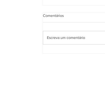
Comentários
Escreva um comentário
Furadeira com fio ou a bateria:
vantagens e desvantagens de
cada uma