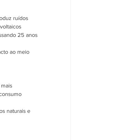
oduz ruídos 
voltaicos 
ssando 25 anos 
acto ao meio 
 mais 
 consumo 
s naturais e 