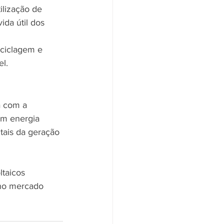
ilização de 
da útil dos 
ciclagem e 
el.
a com a 
om energia 
tais da geração 
taicos 
 no mercado 