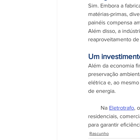
Sim. Embora a fabric
matérias-primas, div
painéis compensa am
Além disso, a indúst
reaproveitamento de 
Um investimento
Além da economia fin
preservação ambienta
elétrica e, ao mesmo
de energia.
	Na 
Eletrotrafo
, 
residenciais, comerc
para garantir eficiê
Rascunho