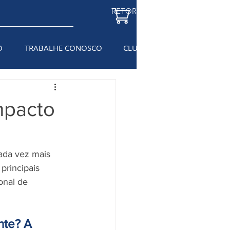
RETORNAR À LOJA
O
TRABALHE CONOSCO
CLUBE DO ELETRICISTA
BL
impacto
principais 
onal de 
nte? A 