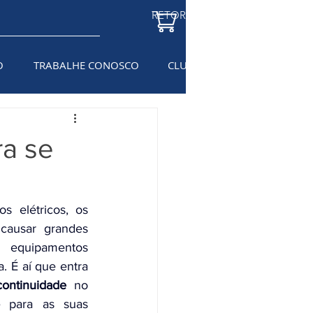
RETORNAR À LOJA
O
TRABALHE CONOSCO
CLUBE DO ELETRICISTA
BL
ra se
	Com o aumento das temperaturas e o uso intenso de equipamentos elétricos, os 
ausar grandes 
equipamentos 
. É aí que entra 
ontinuidade
 no 
 para as suas 