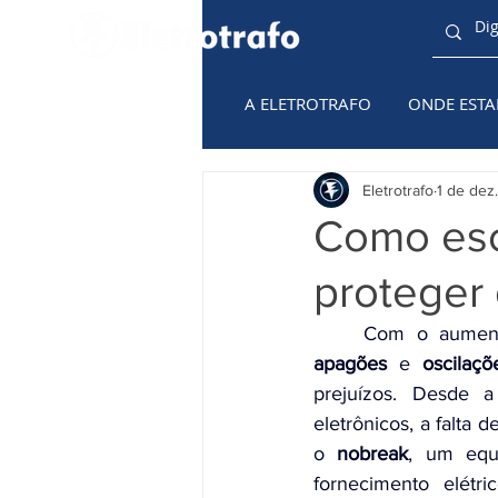
A ELETROTRAFO
ONDE EST
TODAS AS
CATEGORIAS
Eletrotrafo
1 de dez
Como esc
proteger
apagões
 e 
oscilaç
prejuízos. Desde 
eletrônicos, a falta 
o 
nobreak
, um equ
fornecimento elétr