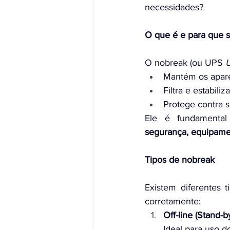
necessidades?
O que é e para que 
O nobreak (ou UPS 
U
Mantém os apare
Filtra e estabiliz
Protege contra s
Ele é fundamental
segurança, equipamen
Tipos de nobreak
Existem diferentes t
corretamente:
Off-line (Stand-b
Ideal para uso 