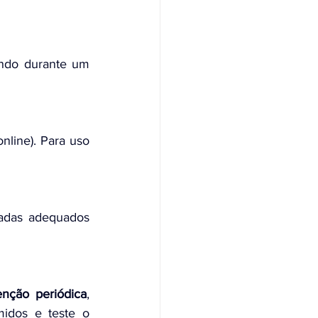
ndo durante um 
line). Para uso 
adas adequados 
nção periódica
, 
idos e teste o 