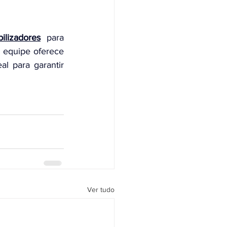
lizadores
 para 
diferentes aplicações residenciais, comerciais e industriais. Além disso, nossa equipe oferece 
l para garantir 
Ver tudo