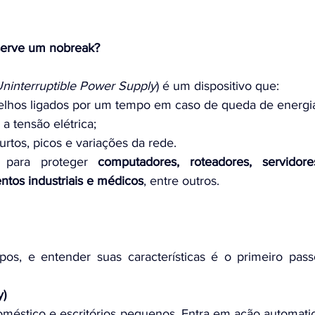
serve um nobreak?
ninterruptible Power Supply
) é um dispositivo que:
lhos ligados por um tempo em caso de queda de energi
a a tensão elétrica;
urtos, picos e variações da rede.
 para proteger 
computadores, roteadores, servidore
tos industriais e médicos
, entre outros.
ipos, e entender suas características é o primeiro pass
y)
doméstico e escritórios pequenos. Entra em ação automat