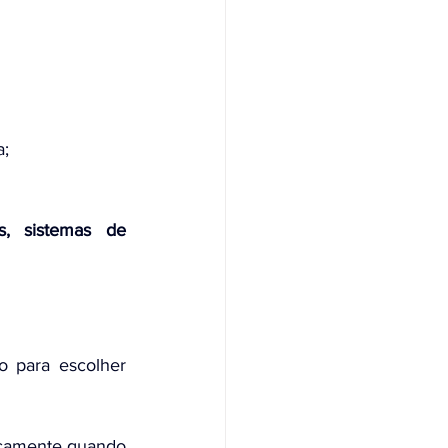
a;
s, sistemas de 
o para escolher 
icamente quando 