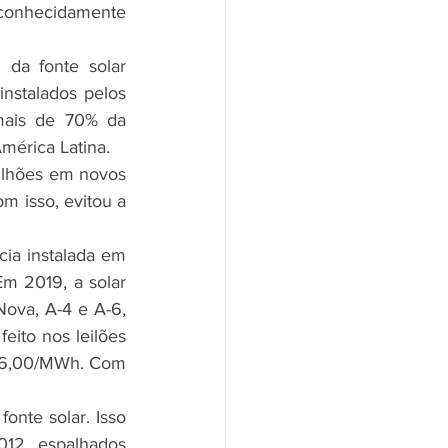
reconhecidamente 
stalados pelos 
mais de 70% da 
mérica Latina.
ilhões em novos 
 isso, evitou a 
Em 2019, a solar 
Nova, A-4 e A-6, 
ito nos leilões 
26,00/MWh. Com 
12, espalhados 