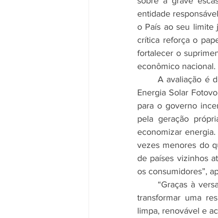
sobre a grave escas
entidade responsável 
o País ao seu limite
crítica reforça o pap
fortalecer o suprime
econômico nacional.
	A avaliação é do presidente do Conselho de Administração da Associação Brasileira de 
Energia Solar Fotovo
para o governo incen
pela geração própr
economizar energia. 
vezes menores do que
de países vizinhos a
os consumidores”, ap
	“Graças à versatilidade e agilidade da tecnologia solar, basta um dia de instalação para 
transformar uma re
limpa, renovável e a