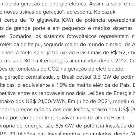
início da geração de energia elétrica. Assim, a solar é 
 novas usinas de geração”, acrescenta Koloszuk.
nas de grande porte e em pequenos e médios sistemas in
es. Somados, os sistemas fotovoltaicos representam 
drelétrica de Itaipu, segunda maior do mundo e maior da A
dade, a fonte solar já trouxe ao Brasil mais de R$ 52,7 b
ou mais de 300 mil empregos acumulados desde 2012. Com
ões de toneladas de CO2 na geração de eletricidade.
ltaicas, o equivalente a 1,9% da matriz elétrica do País. 
etitiva entre as renováveis nos dois Leilões de Energia 
aixo dos US$ 21,00/MWh. Em julho de 2021, repetiu o fe
enores preços-médios dos dois leilões, abaixo dos US$ 
dou a posição de fonte renovável mais barata do Brasil.
 R$ 33 bilhões em investimentos acumulados desde 20