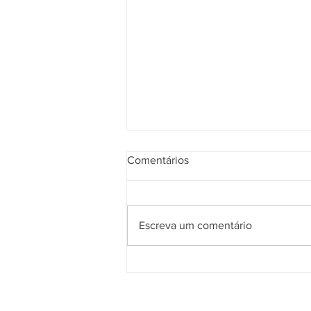
Comentários
Escreva um comentário
Energia solar em dias
nublados: como funciona a
geração?