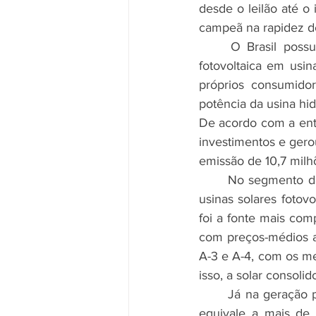
desde o leilão até o 
campeã na rapidez de
	O Brasil possui cerca de 10 gigawatts (GW) de potência operacional da fonte solar 
fotovoltaica em usi
próprios consumidor
potência da usina hi
De acordo com a enti
investimentos e ger
emissão de 10,7 milh
	No segmento de geração centralizada, o Brasil possui 3,5 GW de potência instalada em 
usinas solares fotovo
foi a fonte mais comp
com preços-médios ab
A-3 e A-4, com os m
isso, a solar consoli
	Já na geração própria de energia, são 6,5 GW de potência instalada da fonte solar. Isso 
equivale a mais de