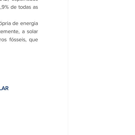
9,9% de todas as 
temente, a solar 
os fósseis, que 
LAR