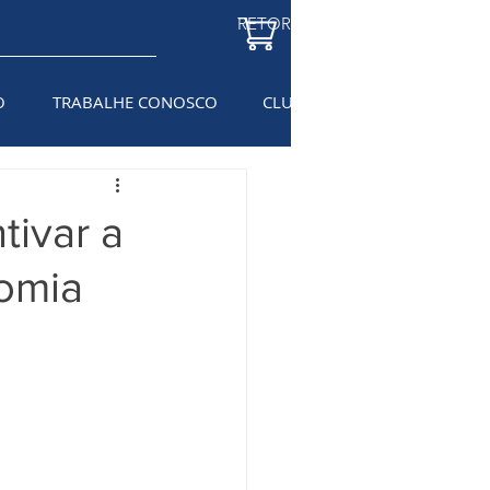
RETORNAR À LOJA
O
TRABALHE CONOSCO
CLUBE DO ELETRICISTA
BL
tivar a
nomia