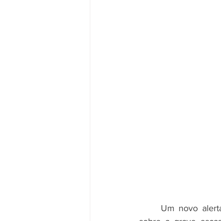
	Um novo alerta foi emitido recentemente pelo Operador Nacional do Sistema (ONS) 