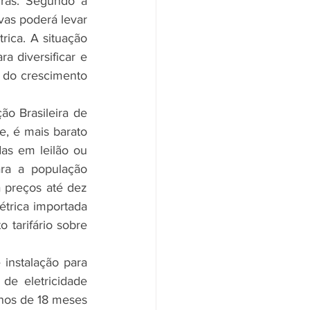
iras. Segundo a 
vas poderá levar 
ica. A situação 
a diversificar e 
 do crescimento 
, é mais barato 
as em leilão ou 
ra a população 
 preços até dez 
trica importada 
tarifário sobre 
e eletricidade 
nos de 18 meses 