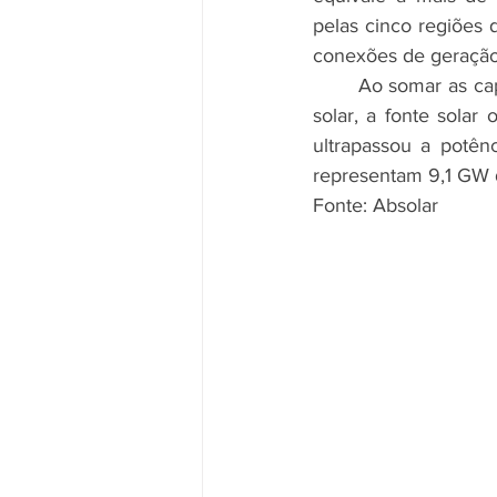
pelas cinco regiões d
conexões de geração 
	Ao somar as capacidades instaladas das grandes usinas e da geração própria de energia 
solar, a fonte solar 
ultrapassou a potênc
representam 9,1 GW da
Fonte: Absolar