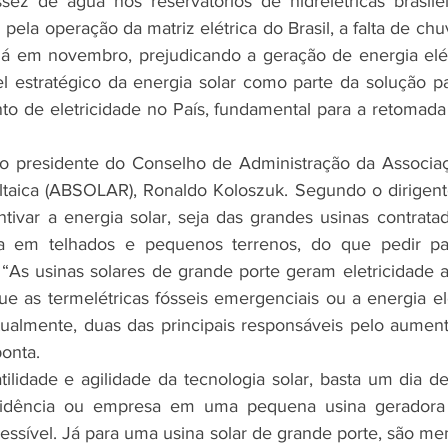
sez de água nos reservatórios de hidrelétricas brasile
pela operação da matriz elétrica do Brasil, a falta de chu
 já em novembro, prejudicando a geração de energia elétr
el estratégico da energia solar como parte da solução par
nto de eletricidade no País, fundamental para a retomada
ltaica (ABSOLAR), Ronaldo Koloszuk. Segundo o dirigente
tivar a energia solar, seja das grandes usinas contratad
ia em telhados e pequenos terrenos, do que pedir pa
“As usinas solares de grande porte geram eletricidade a
 as termelétricas fósseis emergenciais ou a energia elé
tualmente, duas das principais responsáveis pelo aumento 
onta.
sidência ou empresa em uma pequena usina geradora d
cessível. Já para uma usina solar de grande porte, são me