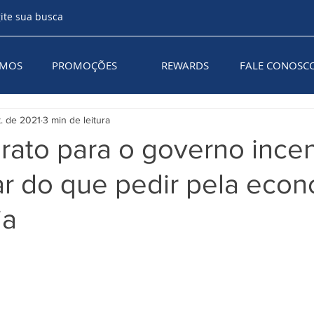
AMOS
PROMOÇÕES
REWARDS
FALE CONOSC
t. de 2021
3 min de leitura
rato para o governo incen
ar do que pedir pela eco
ia